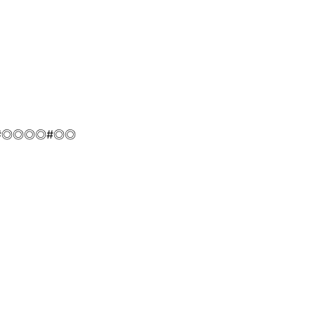
#◎◎◎◎
#◎◎