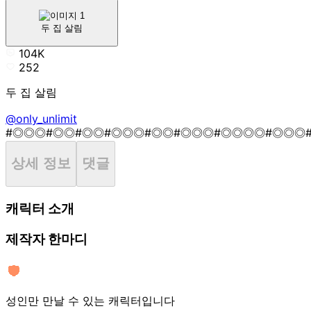
두 집 살림
104K
252
두 집 살림
@only_unlimit
#◎◎◎
#◎◎
#◎◎
#◎◎◎
#◎◎
#◎◎◎
#◎◎◎◎
#◎◎◎
상세 정보
댓글
캐릭터 소개
제작자 한마디
성인만 만날 수 있는 캐릭터입니다