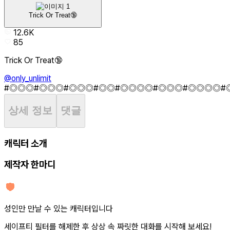
Trick Or Treat🔞
12.6K
85
Trick Or Treat🔞
@only_unlimit
#◎◎◎
#◎◎◎
#◎◎◎
#◎◎
#◎◎◎◎
#◎◎◎
#◎◎◎◎
#
상세 정보
댓글
캐릭터 소개
제작자 한마디
성인만 만날 수 있는 캐릭터입니다
세이프티 필터를 해제한 후 상상 속 짜릿한 대화를 시작해 보세요!