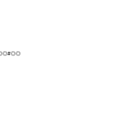
◎◎
#◎◎