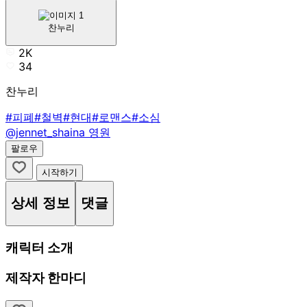
찬누리
2K
34
찬누리
#피폐
#철벽
#현대
#로맨스
#소심
@jennet_shaina
영원
팔로우
시작하기
상세 정보
댓글
캐릭터 소개
제작자 한마디