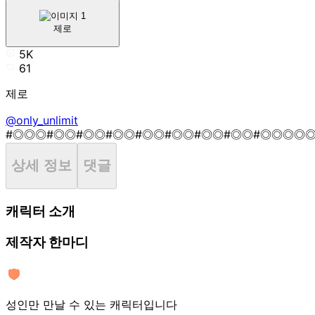
제로
5K
61
제로
@only_unlimit
#◎◎◎
#◎◎
#◎◎
#◎◎
#◎◎
#◎◎
#◎◎
#◎◎
#◎◎◎◎
상세 정보
댓글
캐릭터 소개
제작자 한마디
성인만 만날 수 있는 캐릭터입니다