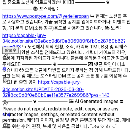
월 중으로 노션에 업로드하겠습니다🙇‍♀️ ───────── ❦
───────── 📚 포스타입 :
https://www.postype.com/@yerielleropan
↳ 현재는 노션을 주
로 사용하고 있습니다. 가끔 굵직한 공지를 업데이트하거나, 이벤트 진
행, 1:1 문의 DM(소통 창구)용도로 사용하고 있습니다. 📚 노션 :
https://capable-jury-
34c.notion.site/32e8cc9d8f0e806989f8fb9c28789b82?
pvs=143
↳ 노션에서 제작 현황, 소식, 캐릭터 TMI, B컷 및 리퀘스
팔로우
트컷 등 다양한 소식을 전해드리고 있습니다. 캐릭터 가이드의 경우,
블룸에 최적화된 가이드가 아닙니다. 블룸에 올려둔 가이드만 참고해
주세요🙇‍♀️ ───────── ❦ ───────── 💌 댓글 확인이 다소
홈
늦습니다🥹 모든 댓글에 답변을 드리지 못하는 점 양해 부탁드립니다.
급한 문의 및 제보는 포스타입 DM 또는 공지·소통 창구를 이용해 주
세요! 🫂 종합 공지
https://capable-jury-
34c.notion.site/UPDATE-2026-03-30-
채팅
32e8cc9d8f0e80b0aef1e3577e269986?pvs=143
───────── ❦ ───────── 🖼️ AI Generated Images ⛔
Please do not repost, redistribute, edit, copy, or use any
character images, settings, or related content without
제작
permission. 캐릭터 이미지, 설정 및 관련 콘텐츠의 무단 재배포, 재배
포를 위한 수정, 편집, 복제 및 사용을 금합니다. ˚₊‧꒰ა ♡ ໒꒱ ‧₊˚