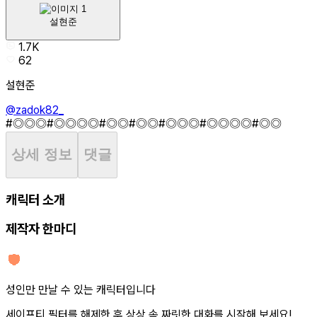
설현준
1.7K
62
설현준
@zadok82_
#◎◎◎
#◎◎◎◎
#◎◎
#◎◎
#◎◎◎
#◎◎◎◎
#◎◎
상세 정보
댓글
캐릭터 소개
제작자 한마디
성인만 만날 수 있는 캐릭터입니다
세이프티 필터를 해제한 후 상상 속 짜릿한 대화를 시작해 보세요!