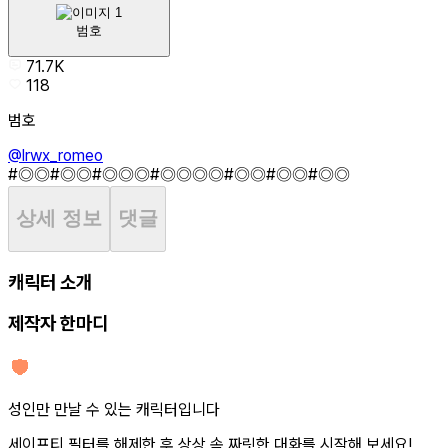
범호
71.7K
118
범호
@lrwx_romeo
#◎◎
#◎◎
#◎◎◎
#◎◎◎◎
#◎◎
#◎◎
#◎◎
상세 정보
댓글
캐릭터 소개
제작자 한마디
성인만 만날 수 있는 캐릭터입니다
세이프티 필터를 해제한 후 상상 속 짜릿한 대화를 시작해 보세요!