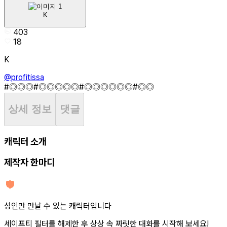
K
403
18
K
@profitissa
#◎◎◎
#◎◎◎◎◎
#◎◎◎◎◎◎
#◎◎
상세 정보
댓글
캐릭터 소개
제작자 한마디
성인만 만날 수 있는 캐릭터입니다
세이프티 필터를 해제한 후 상상 속 짜릿한 대화를 시작해 보세요!