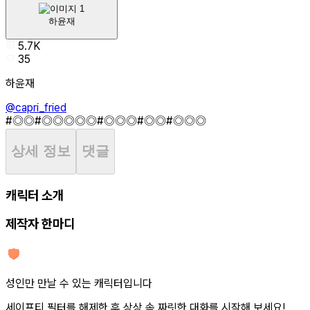
하윤재
5.7K
35
하윤재
@capri_fried
#◎◎
#◎◎◎◎◎
#◎◎◎
#◎◎
#◎◎◎
상세 정보
댓글
캐릭터 소개
제작자 한마디
성인만 만날 수 있는 캐릭터입니다
세이프티 필터를 해제한 후 상상 속 짜릿한 대화를 시작해 보세요!