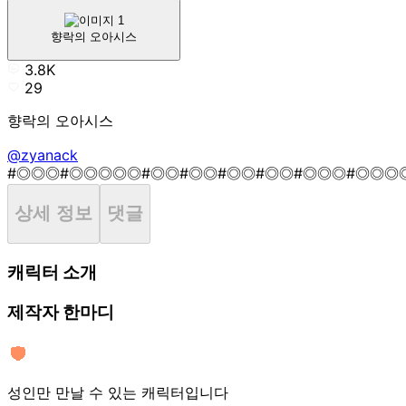
향락의 오아시스
3.8K
29
향락의 오아시스
@zyanack
#◎◎◎
#◎◎◎◎◎
#◎◎
#◎◎
#◎◎
#◎◎
#◎◎◎
#◎◎◎
상세 정보
댓글
캐릭터 소개
제작자 한마디
성인만 만날 수 있는 캐릭터입니다