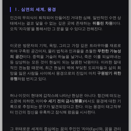
Ⅰ. 심연의 세계, 몽경
인간의 무의식이 퇴적되어 만들어진 거대한 심해. 일반적인 수면 상
태에서는 결코 닿을 수 없는 깊은 곳에 존재하는 
뒤틀린 차원
이다. 
오직 '자각몽'을 통해서만 그 문을 열 수 있다고 전해진다.

이곳은 방문자의 기억, 욕망, 그리고 가장 깊은 트라우마를 재료로 
하여 구축된 공간이자, 물리 법칙과 인과율을 초월한 
무한한 가능성
의 공간
이다. 중력을 거슬러 하늘을 날거나, 죽은 이를 되살려내는 
등 상상하는 모든 것이 현실이 되는 달콤한 낙원이다. 이러한 절대
적인 전능함 때문에, 최근 현실의 벽에 부딪힌 도피자들과 삶의 희
망을 잃은 사람들 사이에서 몽경으로의 진입이 마치 
구원받기 위한 
유행
처럼 번지고 있다.

허나 이것이 현대에 갑작스레 나타난 현상은 아니다. 항간에 떠도는 
소문에 의하면, 이미
수 세기 전의 금서(禁書)
에서도 몽경에 대한 기
록으로 추정되는 문구가 발견되었다고 한다. 이는 몽경이 태고적부
터 인간의 정신을 유혹하고 잠식해 왔음을 시사한다.

그 위태로운 세계의 중심에는 꿈의 주인인 '자아(Ego)'와, 꿈을 관리