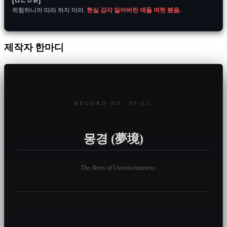
[ㅁㄴㅇㄹ]
위험하니까 따라 하지 마라. 
현실 감각 잃어버린 애들 여럿 봤음.
제작자 한마디
RECORD NO. 90-LC
몽경 (夢境)
The Abyss of Unconsciousness