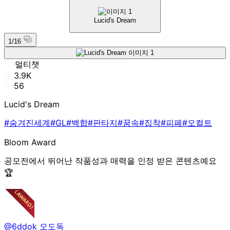
Lucid's Dream
1/16
멀티챗
3.9K
56
Lucid's Dream
#숨겨진세계
#GL
#백합
#판타지
#꿈속
#집착
#피폐
#오컬트
Bloom Award
공모전에서 뛰어난 작품성과 매력을 인정 받은 콘텐츠예요
🏆
@6ddok
오도독