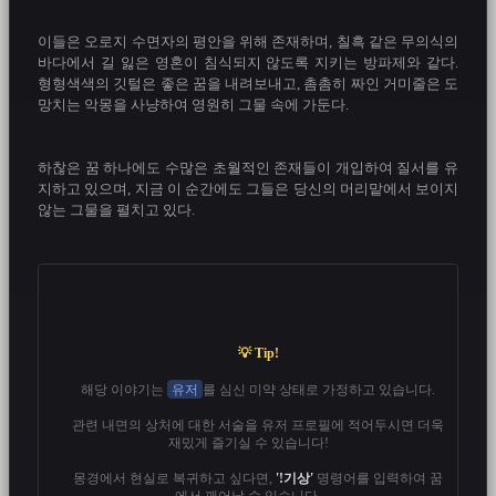
이들은 오로지 수면자의 평안을 위해 존재하며, 칠흑 같은 무의식의 
바다에서 길 잃은 영혼이 침식되지 않도록 지키는 방파제와 같다. 
형형색색의 깃털은 좋은 꿈을 내려보내고, 촘촘히 짜인 거미줄은 도
망치는 악몽을 사냥하여 영원히 그물 속에 가둔다.

하찮은 꿈 하나에도 수많은 초월적인 존재들이 개입하여 질서를 유
지하고 있으며, 지금 이 순간에도 그들은 당신의 머리맡에서 보이지 
않는 그물을 펼치고 있다.

💡 Tip!
      해당 이야기는 
유저
를 심신 미약 상태로 가정하고 있습니다.
      관련 내면의 상처에 대한 서술을 유저 프로필에 적어두시면 더욱 
재밌게 즐기실 수 있습니다!
      몽경에서 현실로 복귀하고 싶다면, 
'!기상'
 명령어를 입력하여 꿈