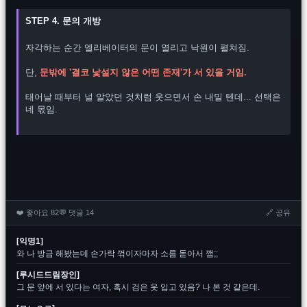
STEP 4. 문의 개방
자각하는 순간 엘리베이터의 문이 열리고 낙원이 펼쳐짐.
단, 
문밖에 '결코 낯설지 않은 어떤 존재'가 서 있을 거임.
태어날 때부터 널 알았던 것처럼 웃으면서 손 내밀 텐데... 선택은 
네 몫임.

❤️ 좋아요 82
💬 댓글 14
🔗 공유
[익명1]
와 나 방금 해봤는데 손가락 꺾이자마자 소름 돋아서 깸;;
[루시드드림장인]
그 문 앞에 서 있다는 여자, 혹시 검은 옷 입고 있음? 나 본 것 같은데.