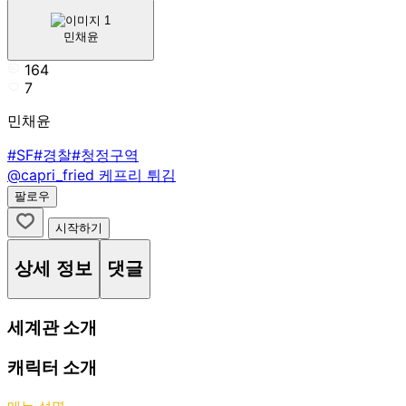
민채윤
164
7
민채윤
#SF
#경찰
#청정구역
@capri_fried
케프리 튀김
팔로우
시작하기
상세 정보
댓글
세계관 소개
캐릭터 소개