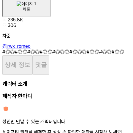
차준
235.8K
306
차준
@lrwx_romeo
#◎◎
#◎◎
#◎◎
#◎◎
#◎◎◎
#◎◎◎
#◎◎
#◎◎
#◎◎
상세 정보
댓글
캐릭터 소개
제작자 한마디
성인만 만날 수 있는 캐릭터입니다
세이프티 필터를 해제한 후 상상 속 짜릿한 대화를 시작해 보세요!